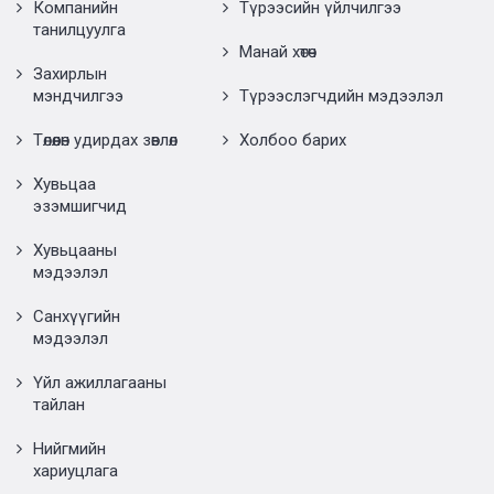
Компанийн
Түрээсийн үйлчилгээ
танилцуулга
Манай хөтөч
Захирлын
мэндчилгээ
Түрээслэгчдийн мэдээлэл
Төлөөлөн удирдах зөвлөл
Холбоо барих
Хувьцаа
эзэмшигчид
Хувьцааны
мэдээлэл
Санхүүгийн
мэдээлэл
Үйл ажиллагааны
тайлан
Нийгмийн
хариуцлага